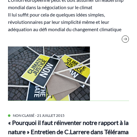
mondial dans la négociation sur le climat
analyse électorale
Il lui suffit pour cela de quelques idées simples,
Anthropocène
révolutionnaires par leur simplicité même et leur
adéquation au défi mondial du changement climatique
Antoine Waechter
Archives
audiovisuel
Biodiversité
biorégion
Brice Lalonde
Cédric Villani
Changement climatique
classes populaires
NON CLASSÉ
- 21 JUILLET 2015
cluny
« Pourquoi il faut réinventer notre rapport à la
Cohn-Bendit Dany
nature » Entretien de C.Larrere dans Télérama
Communs