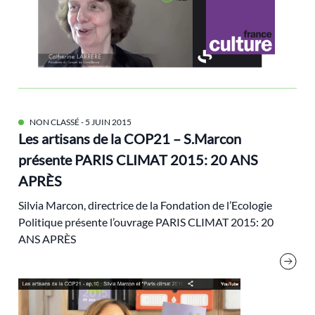
paris
Périurbain
PIB
plan de relance
plastique
NON CLASSÉ
- 5 JUIN 2015
Positive Tour
Les artisans de la COP21 – S.Marcon
post-croissance
présente PARIS CLIMAT 2015: 20 ANS
APRÈS
post-urbain
prix du livre
Silvia Marcon, directrice de la Fondation de l’Ecologie
Politique présente l’ouvrage PARIS CLIMAT 2015: 20
Progrès
ANS APRÈS
prolifération
Protection de la nature
PSU
Rassemblement National