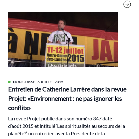
Ecologie politique
écologie populaire
Economie
économie circulaire
EELV
égaité
Elections
élections
NON CLASSÉ
- 6 JUILLET 2015
Entretien de Catherine Larrère dans la revue
Ellul
Projet: «Environnement : ne pas ignorer les
Energie
conflits»
espagne
La revue Projet publie dans son numéro 347 daté
état providence
d’août 2015 et intitulé ‘Les spiritualités au secours de la
Ethique
planête?’, un entretien avec la Présidente de la
Europe