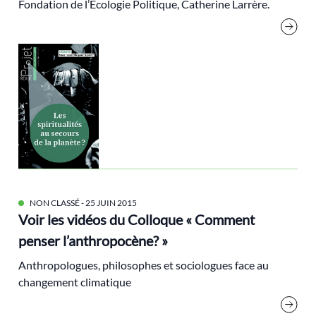
Fondation de l’Ecologie Politique, Catherine Larrère.
Extractivisme
François Bastien
Frémeaux Philippe
Géopolitique
Gilets jaunes
Gorz André
green deal
Green European Journal
Green new deal
NON CLASSÉ
- 25 JUIN 2015
Voir les vidéos du Colloque « Comment
Grünen
penser l’anthropocène? »
Histoire de l'écologie
Anthropologues, philosophes et sociologues face au
imaginaires
changement climatique
Inde
Indicateurs