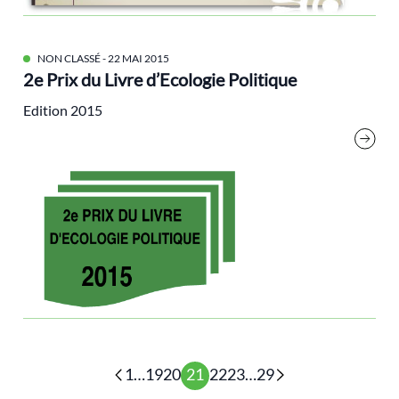
technosolutionnisme
Transition(s)
NON CLASSÉ
- 22 MAI 2015
2e Prix du Livre d’Ecologie Politique
Travail
Edition 2015
villes
Wilderness
Yves Cochet
1
…
19
20
21
22
23
…
29