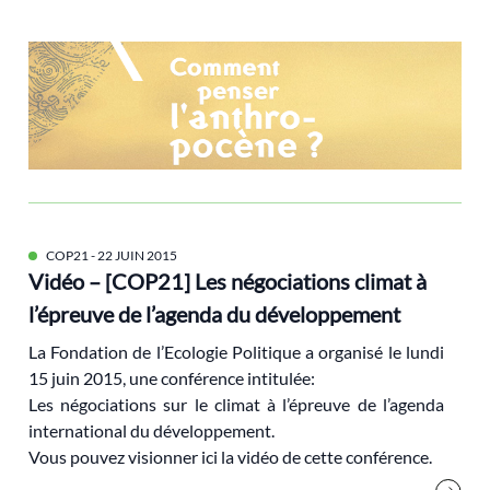
indicateurs de richesse
inégalités environnementales
inégalités sociales
Intelligence Artificielle
Journées d'Eté des Ecologistes
justice
Larrère Catherine
COP21
- 22 JUIN 2015
Vidéo – [COP21] Les négociations climat à
Legislatives
l’épreuve de l’agenda du développement
Les Notes De La FEP
Les Verts
La Fondation de l’Ecologie Politique a organisé le lundi
15 juin 2015, une conférence intitulée:
liberté
Les négociations sur le climat à l’épreuve de l’agenda
lieux
international du développement.
Lipietz Alain
Vous pouvez visionner ici la vidéo de cette conférence.
Littérature