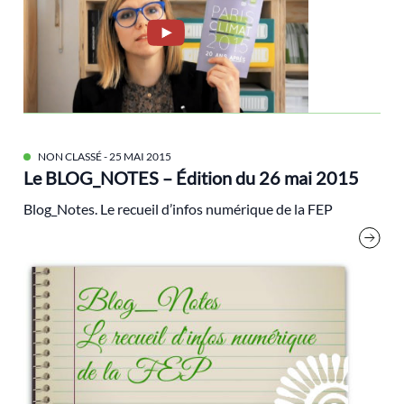
régionalisme
Religion
rencontres de l'écologie
résilience
Responsabilité sociale
NON CLASSÉ
- 25 MAI 2015
risques climatiques
Le BLOG_NOTES – Édition du 26 mai 2015
ruralités
Blog_Notes. Le recueil d’infos numérique de la FEP
Santé
Schmid Lucile
Sécurité sociale
sécurité sociale alimentaire
services publics
smart cities
Sud global