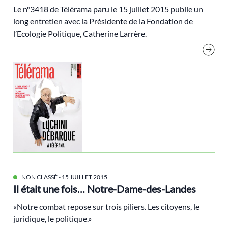
Le n°3418 de
Télérama
paru le 15 juillet 2015 publie un
compensation
long entretien avec la Présidente de la Fondation de
Conflit
l’Ecologie Politique, Catherine Larrère.
consigne
COP21
Croissance
Dahan Amy
décarbonation
décroissance
Démocratie
droit
NON CLASSÉ
- 15 JUILLET 2015
Droit international
Il était une fois… Notre-Dame-des-Landes
écofascisme
«Notre combat repose sur trois piliers. Les citoyens, le
écoféminisme
juridique, le politique.»
Écologie et Politique [Revue]