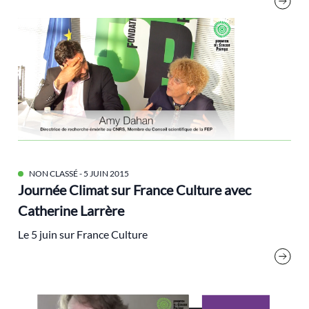
Malbouffe
Marches Climat
métropoles
mobilités
modes de vie
MSSI
municipales
NON CLASSÉ
- 5 JUIN 2015
Nature
Journée Climat sur France Culture avec
Nouveau Front Populaire
Catherine Larrère
Nucléaire
Le 5 juin sur France Culture
numérique
Obama
Pacifisme
pacte vert