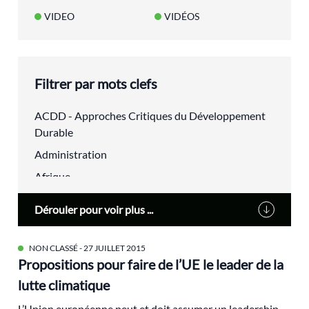
VIDEO
VIDÉOS
Filtrer par mots clefs
ACDD - Approches Critiques du Développement
Durable
Administration
Afrique
agriculture urbaine
Dérouler pour voir plus ...
Alain Lipietz
Alimentation
NON CLASSÉ
- 27 JUILLET 2015
Propositions pour faire de l’UE le leader de la
Alsace
lutte climatique
alternatives
L’Union européenne peut et doit assumer un leadership
aménagement du territoire