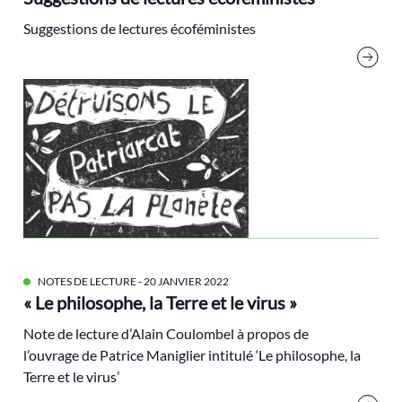
alternatives
Suggestions de lectures écoféministes
aménagement du territoire
analyse électorale
Anthropocène
Antoine Waechter
Archives
audiovisuel
Biodiversité
biorégion
NOTES DE LECTURE
- 20 JANVIER 2022
Brice Lalonde
« Le philosophe, la Terre et le virus »
Cédric Villani
Note de lecture d’Alain Coulombel à propos de
Changement climatique
l’ouvrage de Patrice Maniglier intitulé ‘Le philosophe, la
classes populaires
Terre et le virus’
cluny