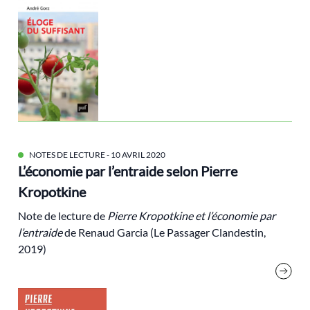
Ethique
Europe
Extractivisme
François Bastien
Frémeaux Philippe
Géopolitique
Gilets jaunes
NOTES DE LECTURE
- 10 AVRIL 2020
L’économie par l’entraide selon Pierre
Gorz André
Kropotkine
green deal
Note de lecture de
Pierre Kropotkine et l’économie par
Green European Journal
l’entraide
de Renaud Garcia (Le Passager Clandestin,
Green new deal
2019)
Grünen
Histoire de l'écologie
imaginaires