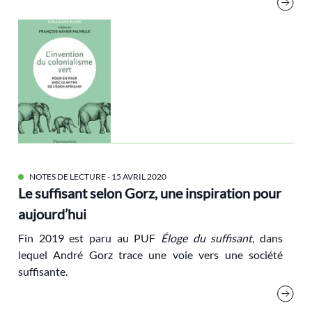
écoféminisme
Écologie et Politique [Revue]
Ecologie politique
écologie populaire
Economie
économie circulaire
EELV
égaité
NOTES DE LECTURE
- 15 AVRIL 2020
Le suffisant selon Gorz, une inspiration pour
Elections
aujourd’hui
élections
Fin 2019 est paru au PUF
Éloge du suffisant
, dans
Ellul
lequel André Gorz trace une voie vers une société
Energie
suffisante.
espagne
état providence