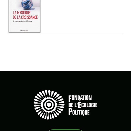
Lipietz Alain
Littérature
Malbouffe
Marches Climat
métropoles
mobilités
modes de vie
MSSI
municipales
Nature
Nouveau Front Populaire
Nucléaire
numérique
Obama