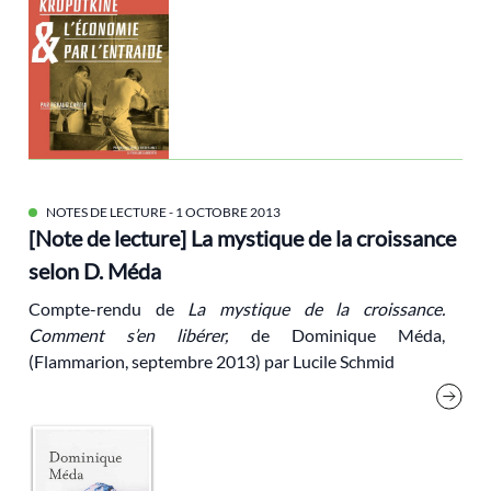
Inde
Indicateurs
indicateurs de richesse
inégalités environnementales
inégalités sociales
Intelligence Artificielle
NOTES DE LECTURE
- 1 OCTOBRE 2013
[Note de lecture] La mystique de la croissance
Journées d'Eté des Ecologistes
selon D. Méda
justice
Compte-rendu de
La mystique de la croissance.
Larrère Catherine
Comment s’en libérer,
de Dominique Méda,
Legislatives
(Flammarion, septembre 2013) par Lucile Schmid
Les Notes De La FEP
Les Verts
liberté
lieux