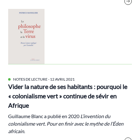
Cohn-Bendit Dany
Communs
compensation
Conflit
consigne
COP21
Croissance
Dahan Amy
NOTES DE LECTURE
- 12 AVRIL 2021
Vider la nature de ses habitants : pourquoi le
décarbonation
« colonialisme vert » continue de sévir en
décroissance
Afrique
Démocratie
Guillaume Blanc a publié en 2020
L’invention du
droit
colonialisme vert
.
Pour en finir avec le mythe de l’
É
den
Droit international
africain
.
écofascisme