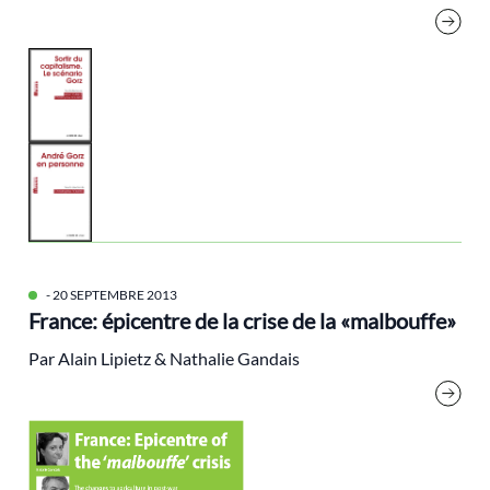
décarbonation
décroissance
Démocratie
droit
Droit international
écofascisme
écoféminisme
Écologie et Politique [Revue]
Ecologie politique
- 20 SEPTEMBRE 2013
France: épicentre de la crise de la «malbouffe»
écologie populaire
Par Alain Lipietz & Nathalie Gandais
Economie
économie circulaire
EELV
égaité