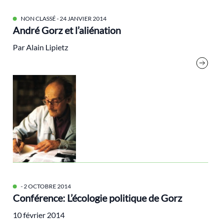
biorégion
NON CLASSÉ
- 24 JANVIER 2014
Brice Lalonde
André Gorz et l’aliénation
Cédric Villani
Par Alain Lipietz
Changement climatique
classes populaires
cluny
Cohn-Bendit Dany
Communs
compensation
Conflit
consigne
COP21
- 2 OCTOBRE 2014
Croissance
Conférence: L’écologie politique de Gorz
Dahan Amy
10 février 2014