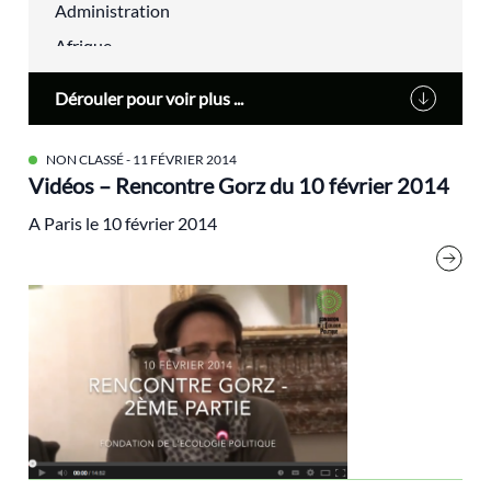
Administration
Afrique
agriculture urbaine
Dérouler pour voir plus ...
Alain Lipietz
Alimentation
NON CLASSÉ
- 11 FÉVRIER 2014
Vidéos – Rencontre Gorz du 10 février 2014
Alsace
alternatives
A Paris le 10 février 2014
aménagement du territoire
analyse électorale
Anthropocène
Antoine Waechter
Archives
audiovisuel
Biodiversité