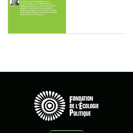
Elections
élections
Ellul
Energie
espagne
état providence
Ethique
Europe
Extractivisme
François Bastien
Frémeaux Philippe
Géopolitique
Gilets jaunes
Gorz André