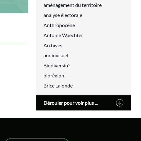
aménagement du territoire
analyse électorale
Anthropocène
Antoine Waechter
Archives
audiovisuel
Biodiversité
biorégion
Brice Lalonde
Cédric Villani
Dérouler pour voir plus ...
Changement climatique
classes populaires
cluny
Cohn-Bendit Dany