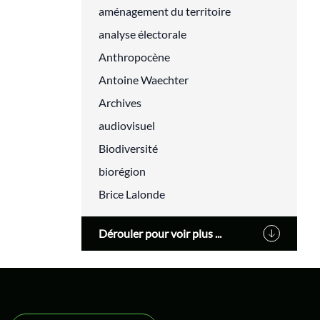
aménagement du territoire
analyse électorale
Anthropocène
Antoine Waechter
Archives
audiovisuel
Biodiversité
biorégion
Brice Lalonde
Cédric Villani
Dérouler pour voir plus ...
Changement climatique
classes populaires
cluny
Cohn-Bendit Dany