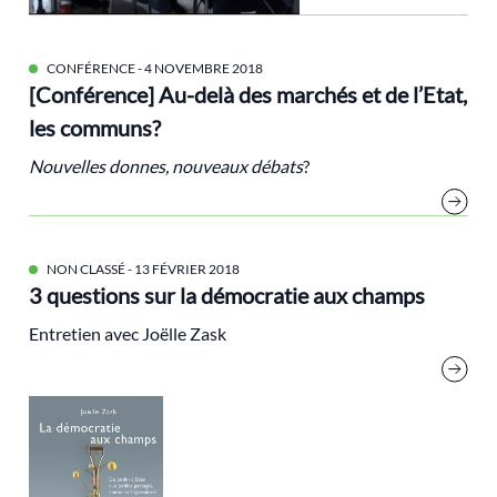
biorégion
Brice Lalonde
CONFÉRENCE
- 4 NOVEMBRE 2018
Cédric Villani
[Conférence] Au-delà des marchés et de l’Etat,
Changement climatique
les communs?
classes populaires
Nouvelles donnes, nouveaux débats
?
cluny
Cohn-Bendit Dany
Communs
NON CLASSÉ
- 13 FÉVRIER 2018
3 questions sur la démocratie aux champs
compensation
Conflit
Entretien avec Joëlle Zask
consigne
COP21
Croissance
Dahan Amy