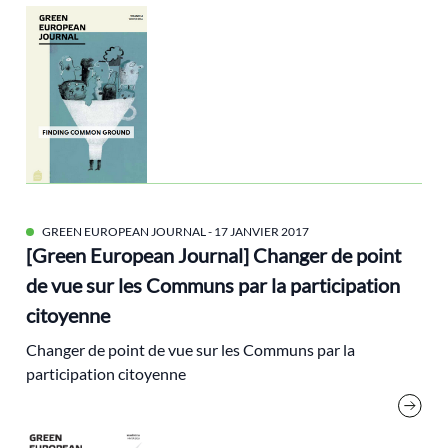
municipales
Nature
Nouveau Front Populaire
Nucléaire
numérique
Obama
Pacifisme
GREEN EUROPEAN JOURNAL
pacte vert
- 17 JANVIER 2017
[Green European Journal] Changer de point
paris
de vue sur les Communs par la participation
Périurbain
citoyenne
PIB
Changer de point de vue sur les Communs par la
plan de relance
participation citoyenne
plastique
Positive Tour