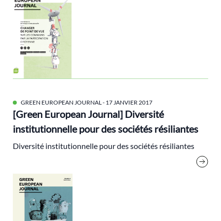
post-croissance
post-urbain
prix du livre
Progrès
prolifération
Protection de la nature
PSU
GREEN EUROPEAN JOURNAL
- 17 JANVIER 2017
[Green European Journal] Diversité
Rassemblement National
institutionnelle pour des sociétés résiliantes
régionalisme
Diversité institutionnelle pour des sociétés résiliantes
Religion
rencontres de l'écologie
résilience
Responsabilité sociale
risques climatiques