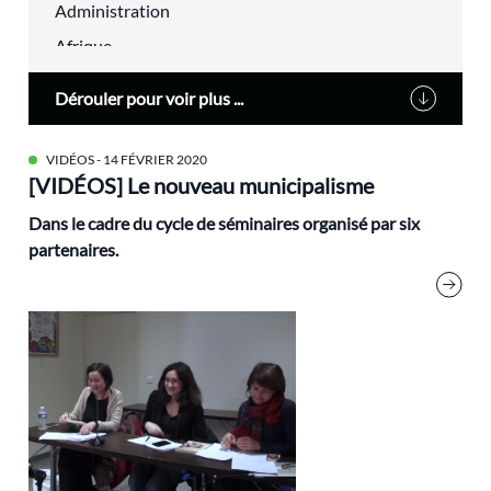
Administration
Afrique
agriculture urbaine
Dérouler pour voir plus ...
Alain Lipietz
Alimentation
VIDÉOS
- 14 FÉVRIER 2020
[VIDÉOS] Le nouveau municipalisme
Alsace
alternatives
Dans le cadre du cycle de séminaires
organisé par six
partenaires.
aménagement du territoire
analyse électorale
Anthropocène
Antoine Waechter
Archives
audiovisuel
Biodiversité