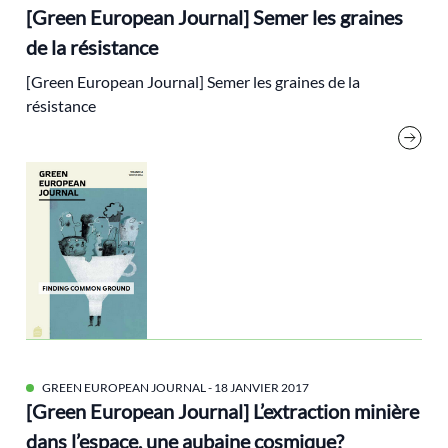
Elections
[Green European Journal] Semer les graines
élections
de la résistance
Ellul
[Green European Journal] Semer les graines de la
résistance
Energie
espagne
état providence
Ethique
Europe
Extractivisme
François Bastien
Frémeaux Philippe
Géopolitique
GREEN EUROPEAN JOURNAL
- 18 JANVIER 2017
Gilets jaunes
[Green European Journal] L’extraction minière
Gorz André
dans l’espace, une aubaine cosmique?