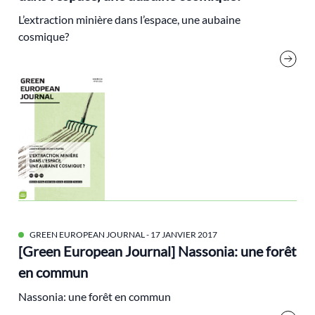
green deal
L’extraction minière dans l’espace, une aubaine
Green European Journal
cosmique?
Green new deal
Grünen
Histoire de l'écologie
imaginaires
Inde
Indicateurs
indicateurs de richesse
inégalités environnementales
inégalités sociales
GREEN EUROPEAN JOURNAL
- 17 JANVIER 2017
[Green European Journal] Nassonia: une forêt
Intelligence Artificielle
en commun
Journées d'Eté des Ecologistes
Nassonia: une forêt en commun
justice