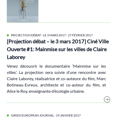
décarbonation
décroissance
Démocratie
droit
PROJECTION DÉBAT - LE 3 MARS 2017
- 27 FÉVRIER 2017
Droit international
[Projection débat – le 3 mars 2017] Ciné Ville
écofascisme
Ouverte #1: Mainmise sur les villes de Claire
écoféminisme
Laborey
Écologie et Politique [Revue]
Venez découvrir le documentaire ‘Mainmise sur les
Ecologie politique
villes’. La projection sera suivie d’une rencontre avec
écologie populaire
Claire Laborey, réalisatrice et co-auteure du film, Marc
Botineau-Evreux, architecte et co-auteur du film, et
Economie
Alice le Roy, enseignante d’écologie urbaine.
économie circulaire
EELV
égaité
GREEN EUROPEAN JOURNAL
- 19 JANVIER 2017