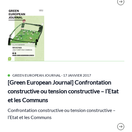
Larrère Catherine
Legislatives
Les Notes De La FEP
Les Verts
liberté
lieux
Lipietz Alain
Littérature
GREEN EUROPEAN JOURNAL
- 17 JANVIER 2017
Malbouffe
[Green European Journal] Confrontation
Marches Climat
constructive ou tension constructive – l’Etat
métropoles
et les Communs
mobilités
Confrontation constructive ou tension constructive –
modes de vie
l’Etat et les Communs
MSSI