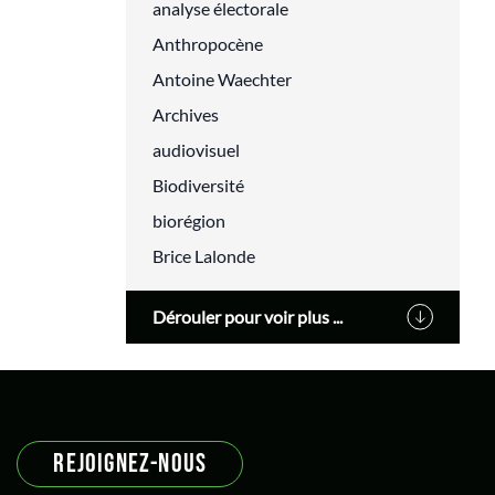
analyse électorale
Anthropocène
Antoine Waechter
Archives
audiovisuel
Biodiversité
biorégion
Brice Lalonde
Cédric Villani
Dérouler pour voir plus ...
Changement climatique
classes populaires
cluny
Cohn-Bendit Dany
REJOIGNEZ-NOUS
Communs