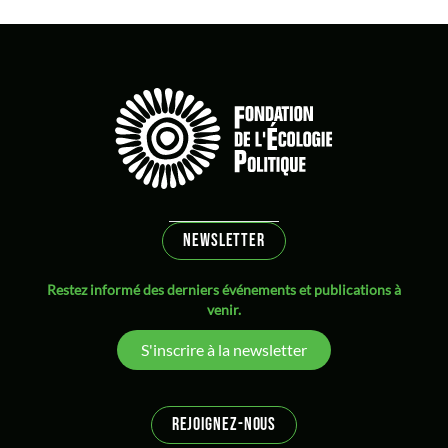
Cohn-Bendit Dany
Communs
compensation
Conflit
consigne
COP21
Croissance
NEWSLETTER
Dahan Amy
décarbonation
Restez informé des derniers événements et publications à
venir.
décroissance
Démocratie
S'inscrire à la newsletter
droit
Droit international
REJOIGNEZ-NOUS
écofascisme