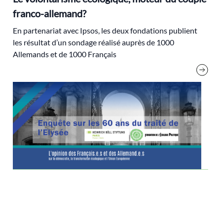
franco-allemand?
alternatives
En partenariat avec Ipsos, les deux fondations publient
aménagement du territoire
les résultat d’un sondage réalisé auprès de 1000
analyse électorale
Allemands et de 1000 Français
Anthropocène
Antoine Waechter
Archives
audiovisuel
Biodiversité
biorégion
Brice Lalonde
Cédric Villani
Changement climatique
classes populaires
cluny