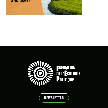
biorégion
Brice Lalonde
Cédric Villani
Changement climatique
classes populaires
cluny
Cohn-Bendit Dany
Communs
compensation
Conflit
consigne
COP21
Croissance
NEWSLETTER
Dahan Amy