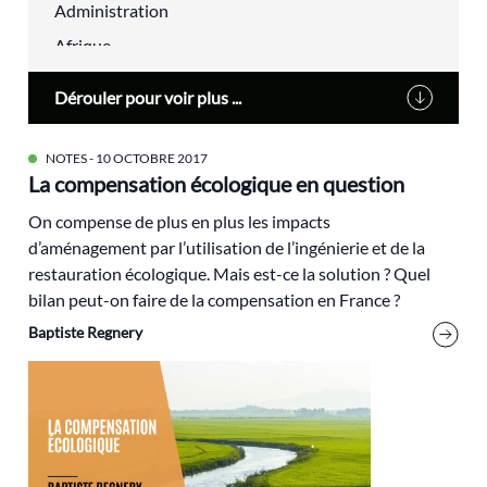
Administration
Afrique
agriculture urbaine
Dérouler pour voir plus ...
Alain Lipietz
Alimentation
NOTES
- 10 OCTOBRE 2017
La compensation écologique en question
Alsace
alternatives
On compense de plus en plus les impacts
d’aménagement par l’utilisation de l’ingénierie et de la
aménagement du territoire
restauration écologique. Mais est-ce la solution ? Quel
analyse électorale
bilan peut-on faire de la compensation en France ?
Anthropocène
Baptiste Regnery
Antoine Waechter
Archives
audiovisuel
Biodiversité