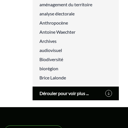
aménagement du territoire
analyse électorale
Anthropocène
Antoine Waechter
Archives
audiovisuel
Biodiversité
biorégion
Brice Lalonde
Cédric Villani
Dérouler pour voir plus ...
Changement climatique
classes populaires
cluny
Cohn-Bendit Dany