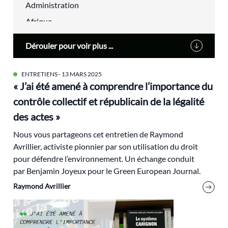
Administration
Afrique
agriculture urbaine
Dérouler pour voir plus ...
Alain Lipietz
Alimentation
ENTRETIENS
- 13 MARS 2025
« J’ai été amené à comprendre l’importance du
Alsace
contrôle collectif et républicain de la légalité
alternatives
des actes »
aménagement du territoire
Nous vous partageons cet entretien de Raymond
analyse électorale
Avrillier, activiste pionnier par son utilisation du droit
Anthropocène
pour défendre l’environnement. Un échange conduit
Antoine Waechter
par Benjamin Joyeux pour le Green European Journal.
Archives
Raymond Avrillier
audiovisuel
Biodiversité