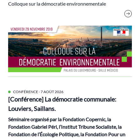
ruralités
Colloque sur la démocratie environnementale
Santé
Schmid Lucile
Sécurité sociale
sécurité sociale alimentaire
services publics
smart cities
Sud global
technosolutionnisme
CONFÉRENCE
- 7 AOÛT 2026
Transition(s)
[Conférence] La démocratie communale:
Travail
Louviers, Saillans.
villes
Séminaire organisé par la Fondation Copernic, la
Wilderness
Fondation Gabriel Péri, l’Institut Tribune Socialiste, la
Yves Cochet
Fondation de l’Écologie Politique, la Fondation Pour un