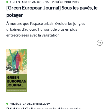
GREEN EUROPEAN JOURNAL
municipales
- 20 DÉCEMBRE 2019
[Green European Journal] Sous les pavés, le
Nature
potager
Nouveau Front Populaire
À mesure que l’espace urbain évolue, les jungles
Nucléaire
urbaines d’aujourd’hui sont de plus en plus
numérique
entrecroisées avec la végétation.
Obama
Pacifisme
pacte vert
paris
Périurbain
PIB
plan de relance
plastique
Positive Tour
VIDÉOS
- 17 DÉCEMBRE 2019