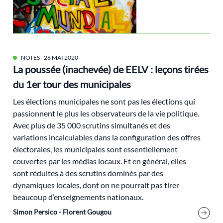
décarbonation
décroissance
Démocratie
droit
NOTES
- 26 MAI 2020
La poussée (inachevée) de EELV : leçons tirées
Droit international
du 1er tour des municipales
écofascisme
écoféminisme
Les élections municipales ne sont pas les élections qui
passionnent le plus les observateurs de la vie politique.
Écologie et Politique [Revue]
Avec plus de 35 000 scrutins simultanés et des
Ecologie politique
variations incalculables dans la configuration des offres
écologie populaire
électorales, les municipales sont essentiellement
couvertes par les médias locaux. Et en général, elles
Economie
sont réduites à des scrutins dominés par des
économie circulaire
dynamiques locales, dont on ne pourrait pas tirer
EELV
beaucoup d’enseignements nationaux.
égaité
Simon Persico - Florent Gougou