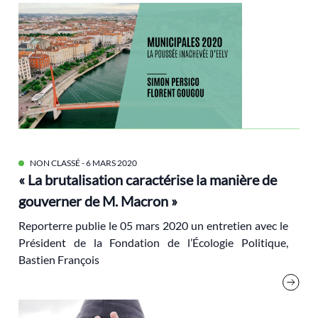
Elections
élections
Ellul
Energie
espagne
état providence
Ethique
NON CLASSÉ
- 6 MARS 2020
Europe
« La brutalisation caractérise la manière de
Extractivisme
gouverner de M. Macron »
François Bastien
Reporterre
publie le 05 mars 2020 un entretien avec le
Frémeaux Philippe
Président de la Fondation de l’Écologie Politique,
Géopolitique
Bastien François
Gilets jaunes
Gorz André