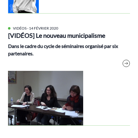
Larrère Catherine
Legislatives
Les Notes De La FEP
VIDÉOS
- 14 FÉVRIER 2020
Les Verts
[VIDÉOS] Le nouveau municipalisme
liberté
Dans le cadre du cycle de séminaires
organisé par six
lieux
partenaires.
Lipietz Alain
Littérature
Malbouffe
Marches Climat
métropoles
mobilités
modes de vie
MSSI