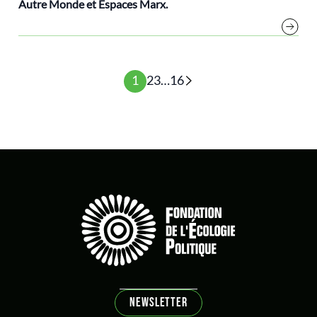
Autre Monde et Espaces Marx.
1
2
3
…
16
NEWSLETTER