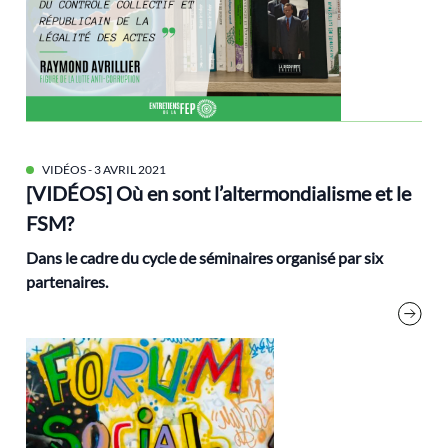
biorégion
Brice Lalonde
Cédric Villani
Changement climatique
classes populaires
cluny
VIDÉOS
- 3 AVRIL 2021
[VIDÉOS] Où en sont l’altermondialisme et le
Cohn-Bendit Dany
FSM?
Communs
Dans le cadre du cycle de séminaires
organisé par six
compensation
partenaires.
Conflit
consigne
COP21
Croissance
Dahan Amy