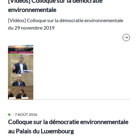
[Vidéos] Colloque sur la démocratie
post-croissance
environnementale
post-urbain
[Vidéos] Colloque sur la démocratie environnementale
prix du livre
du 29 novembre 2019
Progrès
prolifération
Protection de la nature
PSU
Rassemblement National
régionalisme
Religion
rencontres de l'écologie
résilience
- 7 AOÛT 2026
Colloque sur la démocratie environnementale
Responsabilité sociale
au Palais du Luxembourg
risques climatiques