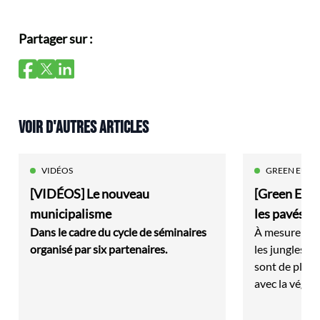
Partager sur :
VOIR D'AUTRES ARTICLES
VIDÉOS
GREEN EURO
[VIDÉOS] Le nouveau
[Green Euro
municipalisme
les pavés, l
Dans le cadre du cycle de séminaires
À mesure que 
organisé par six partenaires.
les jungles u
sont de plus 
avec la végét