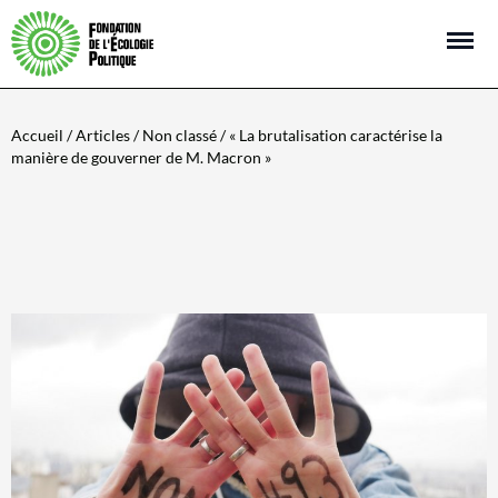
Open m
Accueil
/
Articles
/
Non classé
/ « La brutalisation caractérise la
manière de gouverner de M. Macron »