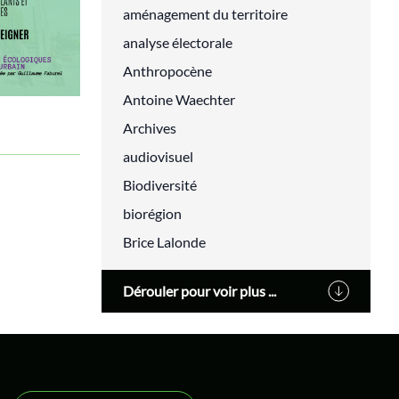
aménagement du territoire
analyse électorale
Anthropocène
Antoine Waechter
Archives
audiovisuel
Biodiversité
biorégion
Brice Lalonde
Cédric Villani
Dérouler pour voir plus ...
Changement climatique
classes populaires
cluny
Cohn-Bendit Dany