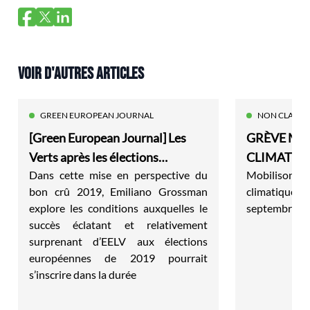
VOIR D'AUTRES ARTICLES
GREEN EUROPEAN JOURNAL
NON CLASSÉ
[Green European Journal] Les
GRÈVE MO
Verts après les élections
CLIMAT → 
Dans cette mise en perspective du
Mobilisons-n
européennes : quitte ou double
bon crû 2019, Emiliano Grossman
climatique et 
explore les conditions auxquelles le
septembre!
succès éclatant et relativement
surprenant d’EELV aux élections
européennes de 2019 pourrait
s’inscrire dans la durée