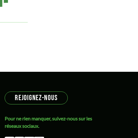
écologie populaire
Economie
économie circulaire
EELV
égaité
Elections
élections
Ellul
Energie
espagne
REJOIGNEZ-NOUS
état providence
Ethique
Pour ne rien manquer, suivez-nous sur les
Europe
réseaux sociaux.
Extractivisme