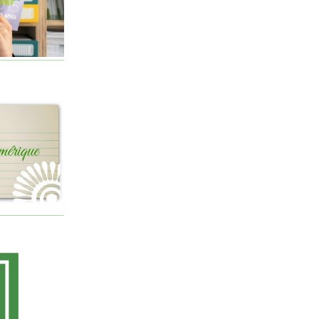
Conflit
consigne
COP21
Croissance
Dahan Amy
décarbonation
décroissance
Démocratie
droit
Droit international
écofascisme
écoféminisme
Écologie et Politique [Revue]
Ecologie politique