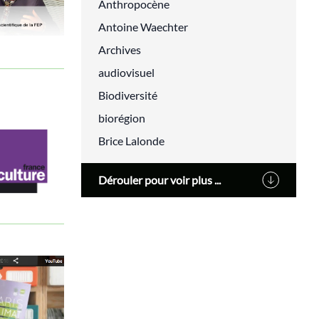
Anthropocène
Antoine Waechter
Archives
audiovisuel
Biodiversité
biorégion
Brice Lalonde
Cédric Villani
Dérouler pour voir plus ...
Changement climatique
classes populaires
cluny
Cohn-Bendit Dany
Communs
compensation