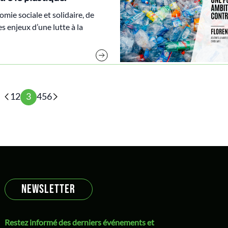
omie sociale et solidaire, de
es enjeux d’une lutte à la
1
2
3
4
5
6
NEWSLETTER
Restez informé des derniers événements et