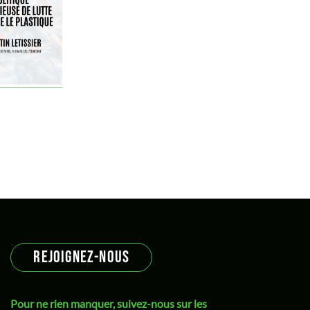
Gilets jaunes
Gorz André
green deal
Green European Journal
Green new deal
Grünen
Histoire de l'écologie
imaginaires
Inde
Indicateurs
indicateurs de richesse
inégalités environnementales
REJOIGNEZ-NOUS
inégalités sociales
Intelligence Artificielle
Pour ne rien manquer, suivez-nous sur les