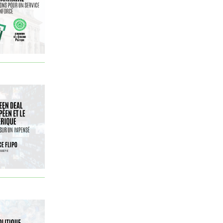
EELV
égaité
Elections
élections
Ellul
Energie
espagne
état providence
Ethique
Europe
Extractivisme
François Bastien
Frémeaux Philippe
Géopolitique