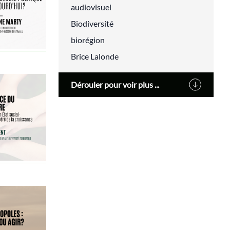
audiovisuel
Biodiversité
biorégion
Brice Lalonde
Cédric Villani
Dérouler pour voir plus ...
Changement climatique
classes populaires
cluny
Cohn-Bendit Dany
Communs
compensation
Conflit
consigne
COP21