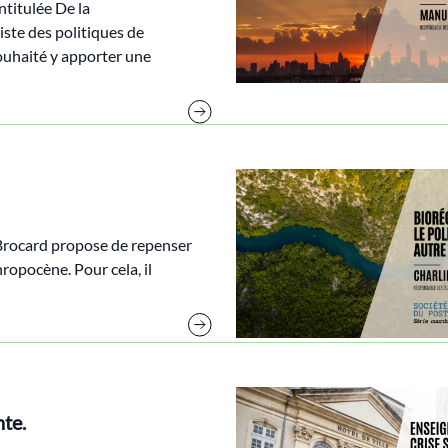
titulée De la
ste des politiques de
ouhaité y apporter une
e Brocard propose de repenser
hropocène. Pour cela, il
nte.