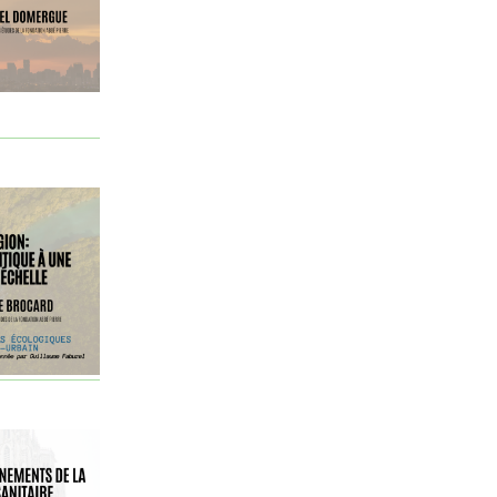
Croissance
Dahan Amy
décarbonation
décroissance
Démocratie
droit
Droit international
écofascisme
écoféminisme
Écologie et Politique [Revue]
Ecologie politique
écologie populaire
Economie
économie circulaire