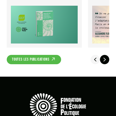
projet "Geopolitics of a Post-Growth
au cœur du dé
Europe" mené par le
financement d
Wetenschappelijk Bureau
politique d’at
GroenLinks.
croissance de 
quelques moi
TOUTES LES PUBLICATIONS