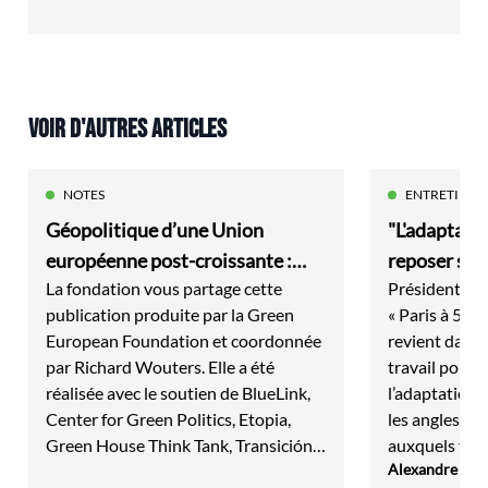
VOIR D'AUTRES ARTICLES
NOTES
ENTRETIENS
Géopolitique d’une Union
"L'adaptatio
européenne post-croissante :
reposer sur 
La fondation vous partage cette
Président de 
faire plus avec moins
publication produite par la Green
« Paris à 50°
European Foundation et coordonnée
revient dans c
par Richard Wouters. Elle a été
travail polit
réalisée avec le soutien de BlueLink,
l’adaptation d
Center for Green Politics, Etopia,
les angles mor
Green House Think Tank, Transición
auxquels fait 
Alexandre Flo
Verde et de la FEP, dans le cadre du
Conseiller de 