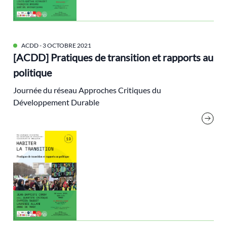
Biodiversité
biorégion
Brice Lalonde
ACDD
- 3 OCTOBRE 2021
Cédric Villani
[ACDD] Pratiques de transition et rapports au
Changement climatique
politique
classes populaires
Journée du réseau Approches Critiques du
cluny
Développement Durable
Cohn-Bendit Dany
Communs
compensation
Conflit
consigne
COP21
Croissance