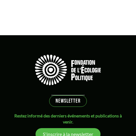
Dahan Amy
décarbonation
décroissance
Démocratie
droit
Droit international
écofascisme
écoféminisme
Écologie et Politique [Revue]
Ecologie politique
écologie populaire
NEWSLETTER
Economie
Restez informé des derniers événements et publications à
économie circulaire
venir.
EELV
S'inscrire à la newsletter