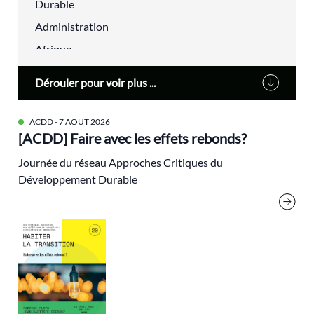
Durable
Administration
Afrique
agriculture urbaine
Dérouler pour voir plus ...
Alain Lipietz
Alimentation
ACDD
- 7 AOÛT 2026
[ACDD] Faire avec les effets rebonds?
Alsace
alternatives
Journée du réseau Approches Critiques du
Développement Durable
aménagement du territoire
analyse électorale
Anthropocène
Antoine Waechter
Archives
audiovisuel