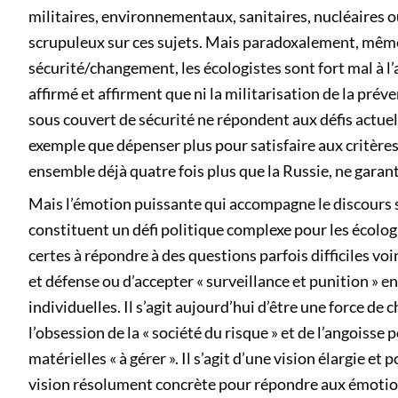
militaires, environnementaux, sanitaires, nucléaires ou
scrupuleux sur ces sujets. Mais paradoxalement, même 
sécurité/changement, les écologistes sont fort mal à l
affirmé et affirment que ni la militarisation de la préve
sous couvert de sécurité ne répondent aux défis actuels
exemple que dépenser plus pour satisfaire aux critère
ensemble déjà quatre fois plus que la Russie, ne garant
Mais l’émotion puissante qui accompagne le discours sé
constituent un défi politique complexe pour les écologi
certes à répondre à des questions parfois difficiles voire
et défense ou d’accepter « surveillance et punition » e
individuelles. Il s’agit aujourd’hui d’être une force d
l’obsession de la « société du risque » et de l’angoiss
matérielles « à gérer ». Il s’agit d’une vision élargie e
vision résolument concrète pour répondre aux émotion