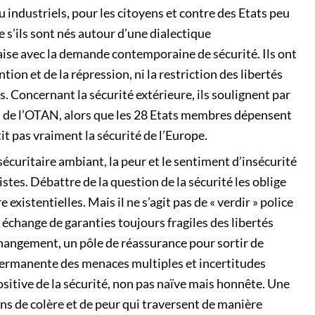
 industriels, pour les citoyens et contre des Etats peu
s’ils sont nés autour d’une dialectique
’aise avec la demande contemporaine de sécurité. Ils ont
ntion et de la répression, ni la restriction des libertés
. Concernant la sécurité extérieure, ils soulignent par
s de l’OTAN, alors que les 28 Etats membres dépensent
it pas vraiment la sécurité de l’Europe.
curitaire ambiant, la peur et le sentiment d’insécurité
stes. Débattre de la question de la sécurité les oblige
 existentielles. Mais il ne s’agit pas de « verdir » police
n échange de garanties toujours fragiles des libertés
e changement, un pôle de réassurance pour sortir de
e permanente des menaces multiples et incertitudes
t positive de la sécurité, non pas naïve mais honnête. Une
s de colère et de peur qui traversent de manière