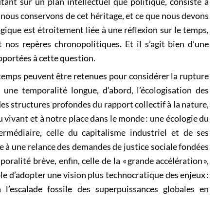
utant sur un plan intellectuel que politique, consiste à
nous conservons de cet héritage, et ce que nous devons
ogique est étroitement liée à une réflexion sur le temps,
nos repères chronopolitiques. Et il s’agit bien d’une
apportées à cette question.
 temps peuvent être retenues pour considérer la rupture
 une temporalité longue, d’abord, l’écologisation des
 structures profondes du rapport collectif à la nature,
u vivant et à notre place dans le monde : une écologie du
rmédiaire, celle du capitalisme industriel et de ses
que à une relance des demandes de justice sociale fondées
oralité brève, enfin, celle de la « grande accélération »,
ble d’adopter une vision plus technocratique des enjeux :
 l’escalade fossile des superpuissances globales en