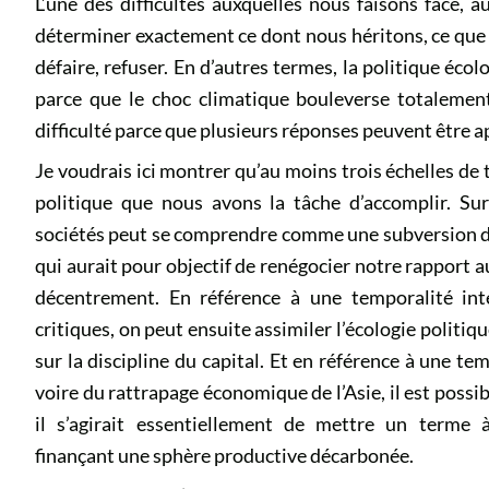
L’une des difficultés auxquelles nous faisons face, a
déterminer exactement ce dont nous héritons, ce que 
défaire, refuser. En d’autres termes, la politique écol
parce que le choc climatique bouleverse totalement 
difficulté parce que plusieurs réponses peuvent être 
Je voudrais ici montrer qu’au moins trois échelles de
politique que nous avons la tâche d’accomplir. Sur
sociétés peut se comprendre comme une subversion des
qui aurait pour objectif de renégocier notre rapport a
décentrement. En référence à une temporalité inte
critiques, on peut ensuite assimiler l’écologie politi
sur la discipline du capital. Et en référence à une temp
voire du rattrapage économique de l’Asie, il est possi
il s’agirait essentiellement de mettre un terme à
finançant une sphère productive décarbonée.