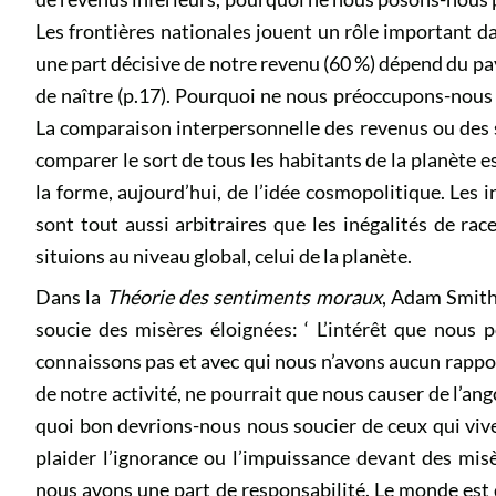
Les frontières nationales jouent un rôle important dan
une part décisive de notre revenu (60 %) dépend du pa
de naître (p.17). Pourquoi ne nous préoccupons-nous d
La comparaison interpersonnelle des revenus ou des s
comparer le sort de tous les habitants de la planète e
la forme, aujourd’hui, de l’idée cosmopolitique. Les i
sont tout aussi arbitraires que les inégalités de ra
situions au niveau global, celui de la planète.
Dans la
Théorie des sentiments moraux
, Adam Smith
soucie des misères éloignées: ‘ L’intérêt que nous
connaissons pas et avec qui nous n’avons aucun rappor
de notre activité, ne pourrait que nous causer de l’an
quoi bon devrions-nous nous soucier de ceux qui viven
plaider l’ignorance ou l’impuissance devant des mi
nous avons une part de responsabilité. Le monde est