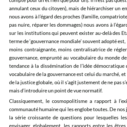
compte pour un et rien que pour un). Il n’est pas quest
annulant ceux du citoyen), mais de hiérarchiser un e
nous avons à l’égard des proches (famille, compatriot
pas nuire, réparer les dommages) nous avons à l’égard 
sur les institutions qui peuvent exister au-delà des E
terme de ‘gouvernance mondiale’ souvent adopté est, 
moins contraignante, moins centralisatrice de régl
gouvernance, emprunté au vocabulaire du monde des
tendance à la dissémination de l’idée démocratique 
vocabulaire de la gouvernance est celui du marché, et i
de la justice globale, où il s’agit justement de ne pas s’
mais d’introduire un point de vue normatif.
Classiquement, le cosmopolitisme a rapport à l’e
communauté humaine qui les englobe toutes. De nos jou
la série croissante de questions pour lesquelles les
envisager, globalement, les rapports entre les être