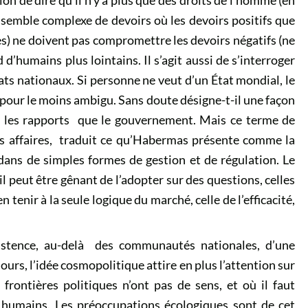
ion de dire qu’il n’y a plus que des droits de l’homme (en
nsemble complexe de devoirs où les devoirs positifs que
es) ne doivent pas compromettre les devoirs négatifs (ne
d’humains plus lointains. Il s’agit aussi de s’interroger
tats nationaux. Si personne ne veut d’un État mondial, le
pour le moins ambigu. Sans doute désigne-t-il une façon
er les rapports que le gouvernement. Mais ce terme de
 affaires, traduit ce qu’Habermas présente comme la
dans de simples formes de gestion et de régulation. Le
l peut être gênant de l’adopter sur des questions, celles
en tenir à la seule logique du marché, celle de l’efficacité,
xistence, au-delà des communautés nationales, d’une
rs, l’idée cosmopolitique attire en plus l’attention sur
 frontières politiques n’ont pas de sens, et où il faut
s humains. Les préoccupations écologiques sont de cet