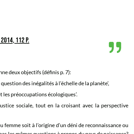
 2014, 112 P.
ne deux objectifs (définis p. 7):
 question des inégalités à l’échelle de la planète’,
 et les préoccupations écologiques’.
justice sociale, tout en la croisant avec la perspective
 ou femme soit à l’origine d’un déni de reconnaissance ou
pas les mêmes questions à propos du pays de naissance?