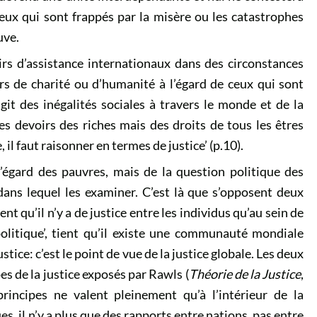
 ceux qui sont frappés par la misère ou les catastrophes
uve.
irs d’assistance internationaux dans des circonstances
irs de charité ou d’humanité à l’égard de ceux qui sont
agit des inégalités sociales à travers le monde et de la
es devoirs des riches mais des droits de tous les êtres
 il faut raisonner en termes de justice’ (p.10).
l’égard des pauvres, mais de la question politique des
 dans lequel les examiner. C’est là que s’opposent deux
ent qu’il n’y a de justice entre les individus qu’au sein de
olitique’, tient qu’il existe une communauté mondiale
stice: c’est le point de vue de la justice globale. Les deux
s de la justice exposés par Rawls (
Théorie de la Justice
,
principes ne valent pleinement qu’à l’intérieur de la
, il n’y a plus que des rapports entre nations, pas entre