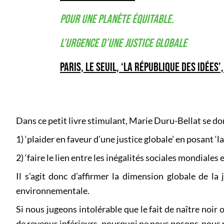
POUR UNE PLANÈTE ÉQUITABLE.
L’URGENCE D’UNE JUSTICE GLOBALE
PARIS, LE SEUIL, ‘LA RÉPUBLIQUE DES IDÉES’,
Dans ce petit livre stimulant, Marie Duru-Bellat se don
1) ‘plaider en faveur d’une justice globale’ en posant ‘la
2) ‘faire le lien entre les inégalités sociales mondiales
Il s’agit donc d’affirmer la dimension globale de la 
environnementale.
Si nous jugeons intolérable que le fait de naître noir
de revenus inférieurs, pourquoi ne nous posons-nous 