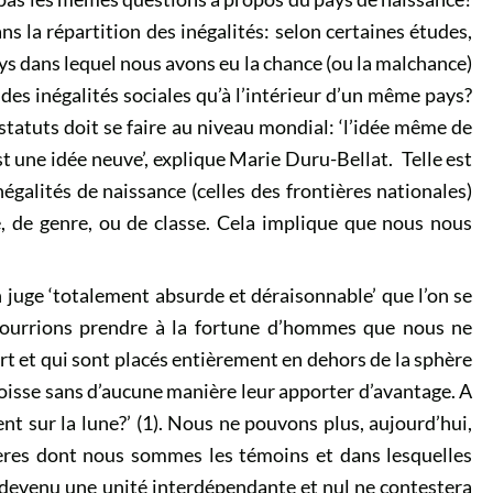
s la répartition des inégalités: selon certaines études,
ys dans lequel nous avons eu la chance (ou la malchance)
es inégalités sociales qu’à l’intérieur d’un même pays?
tatuts doit se faire au niveau mondial: ‘l’idée même de
st une idée neuve’, explique Marie Duru-Bellat. Telle est
négalités de naissance (celles des frontières nationales)
ce, de genre, ou de classe. Cela implique que nous nous
 juge ‘totalement absurde et déraisonnable’ que l’on se
 pourrions prendre à la fortune d’hommes que nous ne
t et qui sont placés entièrement en dehors de la sphère
goisse sans d’aucune manière leur apporter d’avantage. A
t sur la lune?’ (1). Nous ne pouvons plus, aujourd’hui,
sères dont nous sommes les témoins et dans lesquelles
 devenu une unité interdépendante et nul ne contestera