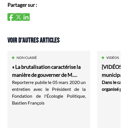
Partager sur :
VOIR D'AUTRES ARTICLES
NON CLASSÉ
VIDÉOS
« La brutalisation caractérise la
[VIDÉOS] L
manière de gouverner de M.
municipali
Reporterre
publie le 05 mars 2020 un
Dans le cadre
Macron »
entretien avec le Président de la
organisé par 
Fondation de l'Écologie Politique,
Bastien François