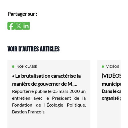
Partager sur :
VOIR D'AUTRES ARTICLES
NON CLASSÉ
VIDÉOS
« La brutalisation caractérise la
[VIDÉOS] L
manière de gouverner de M.
municipali
Reporterre
publie le 05 mars 2020 un
Dans le cadre
Macron »
entretien avec le Président de la
organisé par 
Fondation de l'Écologie Politique,
Bastien François