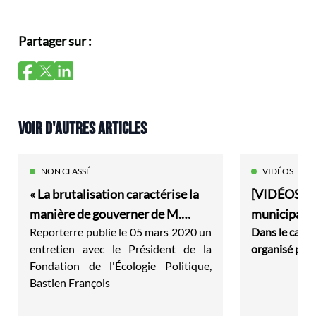
Partager sur :
VOIR D'AUTRES ARTICLES
NON CLASSÉ
VIDÉOS
« La brutalisation caractérise la
[VIDÉOS] L
manière de gouverner de M.
municipali
Reporterre
publie le 05 mars 2020 un
Dans le cadre
Macron »
entretien avec le Président de la
organisé par 
Fondation de l'Écologie Politique,
Bastien François