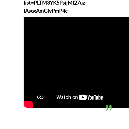
list=PLTM3YK5PsijMl27uz-
lAsoxAmGlvPmP4c