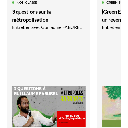
NON CLASSÉ
GREEN EURO
3 questions sur la
[Green Euro
métropolisation
un revenu d
Entretien avec Guillaume FABUREL
Entretien a
écologique