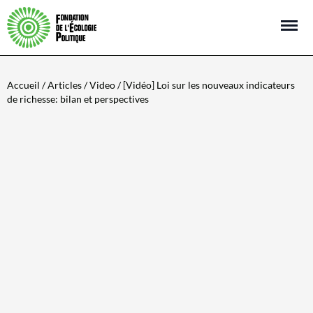
Open m
Accueil
/
Articles
/
Video
/ [Vidéo] Loi sur les nouveaux indicateurs
de richesse: bilan et perspectives