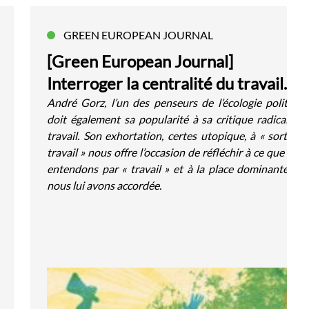
GREEN EUROPEAN JOURNAL
[Green European Journal]
Interroger la centralité du travail
avec André Gorz
André Gorz, l’un des penseurs de l’écologie politique
doit également sa popularité à sa critique radicale d
travail. Son exhortation, certes utopique, à « sortir d
travail » nous offre l’occasion de réfléchir à ce que nou
entendons par « travail » et à la place dominante qu
nous lui avons accordée.