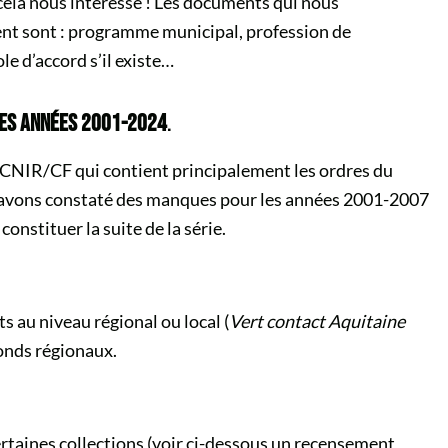
cela nous intéresse ! Les documents qui nous
ent sont : programme municipal, profession de
ole d’accord s’il existe…
LES ANNÉES 2001-2024
.
ce CNIR/CF qui contient principalement les ordres du
s avons constaté des manques pour les années 2001-2007
onstituer la suite de la série.
s au niveau régional ou local (
Vert contact
Aquitaine
fonds régionaux.
taines collections (voir ci-dessous un recensement