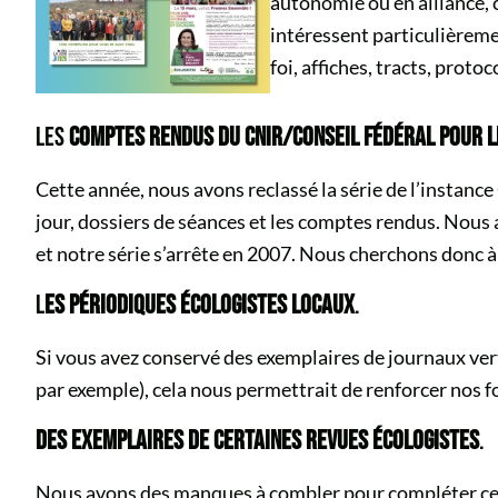
autonomie ou en alliance, 
intéressent particulièrem
foi, affiches, tracts, protoc
LES
COMPTES RENDUS DU CNIR/CONSEIL FÉDÉRAL POUR 
Cette année, nous avons reclassé la série de l’instan
jour, dossiers de séances et les comptes rendus. Nou
et notre série s’arrête en 2007. Nous cherchons donc à c
L
ES PÉRIODIQUES ÉCOLOGISTES LOCAUX
.
Si vous avez conservé des exemplaires de journaux vert
par exemple), cela nous permettrait de renforcer nos 
DES EXEMPLAIRES DE CERTAINES REVUES ÉCOLOGISTES
.
Nous avons des manques à combler pour compléter cer