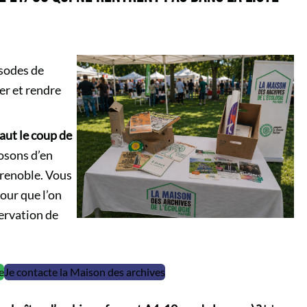
isodes de
ver et rendre
aut le coup de
osons d’en
 Grenoble. Vous
our que l’on
ervation de
e
Je contacte la Maison des archives