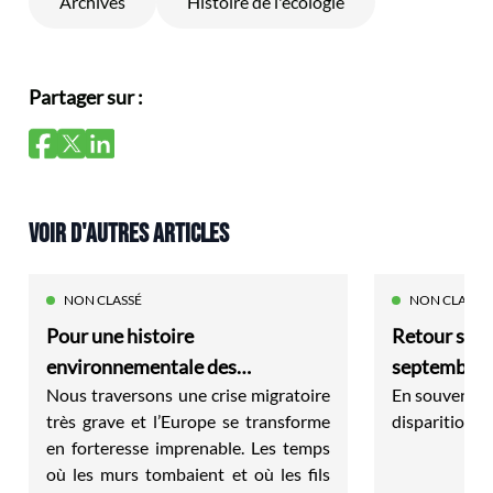
Archives
Histoire de l'écologie
Partager sur :
VOIR D'AUTRES ARTICLES
NON CLASSÉ
NON CLASSÉ
Pour une histoire
Retour sur 
environnementale des
septembre 2
Nous traversons une crise migratoire
En souvenir d
migrations modernes
travail"
très grave et l’Europe se transforme
disparition 
en forteresse imprenable. Les temps
où les murs tombaient et où les fils