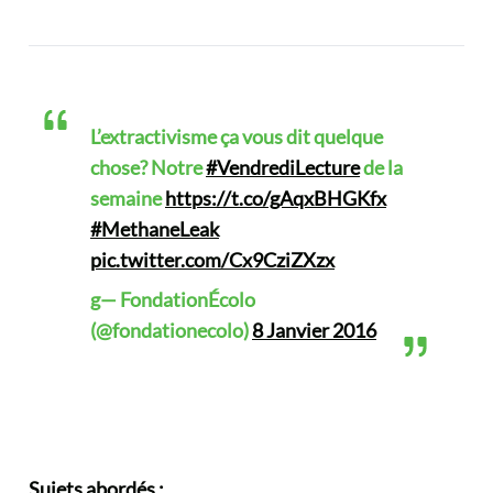
L’extractivisme ça vous dit quelque
chose? Notre
#VendrediLecture
de la
semaine
https://t.co/gAqxBHGKfx
#MethaneLeak
pic.twitter.com/Cx9CziZXzx
g— FondationÉcolo
(@fondationecolo)
8 Janvier 2016
Sujets abordés :