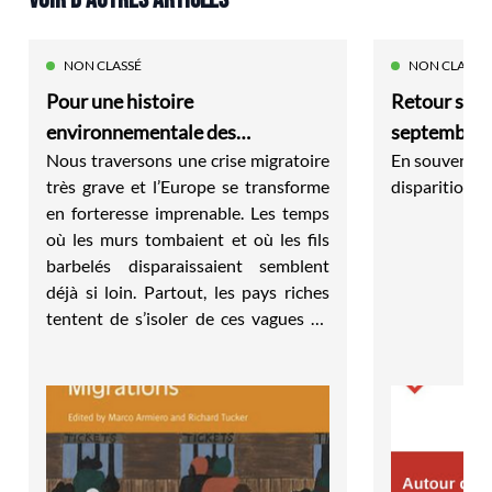
NON CLASSÉ
NON CLASSÉ
Pour une histoire
Retour sur 
environnementale des
septembre 2
Nous traversons une crise migratoire
En souvenir d
migrations modernes
travail"
très grave et l’Europe se transforme
disparition 
en forteresse imprenable. Les temps
où les murs tombaient et où les fils
barbelés disparaissaient semblent
déjà si loin. Partout, les pays riches
tentent de s’isoler de ces vagues de
désespérés fuyant les guerres, la
pauvreté, les persécutions et des
changements environnementaux
perturbateurs. « Un mur nous
sauvera ! » répètent les
professionnels de la peur. Car tel est